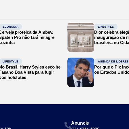
ECONOMIA
LIFESTYLE
Cerveja proteica da Ambev,
Dior celebra eleg
Spaten Pro não fará milagre
inauguração de m
sozinha
brasileira no Cid
LIFESTYLE
AGENDA DE LÍDERES
No Brasil, Harry Styles escolhe
Por que o Pix in
Fasano Boa Vista para fugir
os Estados Unid
dos holofotes
Anuncie