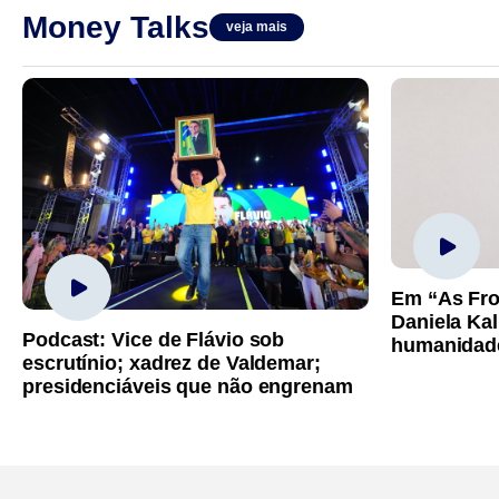
Money Talks
veja mais
Em “As Fro
Daniela Kal
Podcast: Vice de Flávio sob
humanidad
escrutínio; xadrez de Valdemar;
presidenciáveis que não engrenam