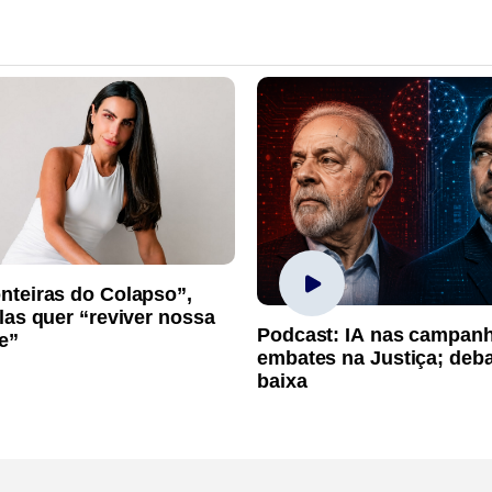
nteiras do Colapso”,
las quer “reviver nossa
Podcast: IA nas campan
e”
embates na Justiça; deb
baixa