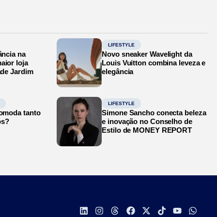
LIFESTYLE
ância na
Novo sneaker Wavelight da
aior loja
Louis Vuitton combina leveza e
ade Jardim
elegância
LIFESTYLE
comoda tanto
Simone Sancho conecta beleza
os?
e inovação no Conselho de
Estilo de MONEY REPORT