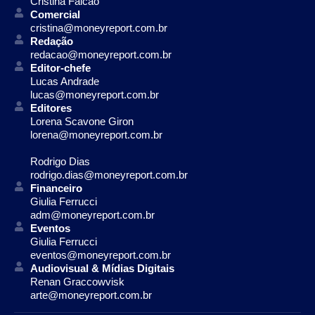
Cristina Falcão
Comercial
cristina@moneyreport.com.br
Redação
redacao@moneyreport.com.br
Editor-chefe
Lucas Andrade
lucas@moneyreport.com.br
Editores
Lorena Scavone Giron
lorena@moneyreport.com.br
Rodrigo Dias
rodrigo.dias@moneyreport.com.br
Financeiro
Giulia Ferrucci
adm@moneyreport.com.br
Eventos
Giulia Ferrucci
eventos@moneyreport.com.br
Audiovisual & Mídias Digitais
Renan Graccowvisk
arte@moneyreport.com.br