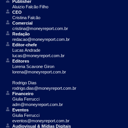
Publisher
Aluizio Falcão Filho
CEO
Cristina Falcão
Comercial
cristina@moneyreport.com.br
Redação
redacao@moneyreport.com.br
Editor-chefe
Lucas Andrade
lucas@moneyreport.com.br
Editores
Lorena Scavone Giron
lorena@moneyreport.com.br
Rodrigo Dias
rodrigo.dias@moneyreport.com.br
Financeiro
Giulia Ferrucci
adm@moneyreport.com.br
Eventos
Giulia Ferrucci
eventos@moneyreport.com.br
Audiovisual & Mídias Digitais