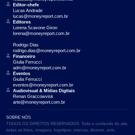
Editor-chefe
Lucas Andrade
lucas@moneyreport.com.br
Editores
Lorena Scavone Giron
lorena@moneyreport.com.br
Rodrigo Dias
rodrigo.dias@moneyreport.com.br
Financeiro
Giulia Ferrucci
adm@moneyreport.com.br
Eventos
Giulia Ferrucci
eventos@moneyreport.com.br
Audiovisual & Mídias Digitais
Renan Graccowvisk
arte@moneyreport.com.br
SOBRE NÓS
TODOS OS DIREITOS RESERVADOS. Todo o conteúdo do site,
todas as fotos, imagens, logotipos, marcas, dizeres, som,