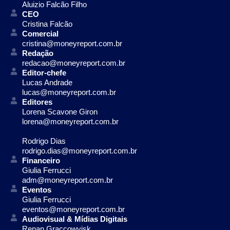
Aluizio Falcão Filho
CEO
Cristina Falcão
Comercial
cristina@moneyreport.com.br
Redação
redacao@moneyreport.com.br
Editor-chefe
Lucas Andrade
lucas@moneyreport.com.br
Editores
Lorena Scavone Giron
lorena@moneyreport.com.br
Rodrigo Dias
rodrigo.dias@moneyreport.com.br
Financeiro
Giulia Ferrucci
adm@moneyreport.com.br
Eventos
Giulia Ferrucci
eventos@moneyreport.com.br
Audiovisual & Mídias Digitais
Renan Graccowvisk