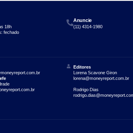
Anuncie
às 18h
(11) 4314-1980
: fechado
Editores
moneyreport.com.br
Lorena Scavone Giron
efe
lorena@moneyreport.com.br
drade
neyreport.com.br
Rodrigo Dias
rodrigo.dias@moneyreport.co