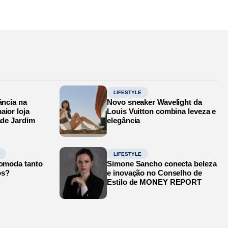
LIFESTYLE
ância na
Novo sneaker Wavelight da
aior loja
Louis Vuitton combina leveza e
ade Jardim
elegância
LIFESTYLE
comoda tanto
Simone Sancho conecta beleza
os?
e inovação no Conselho de
Estilo de MONEY REPORT