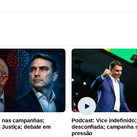
A nas campanhas;
Podcast: Vice indefinido;
 Justiça; debate em
desconfiada; campanha 
pressão