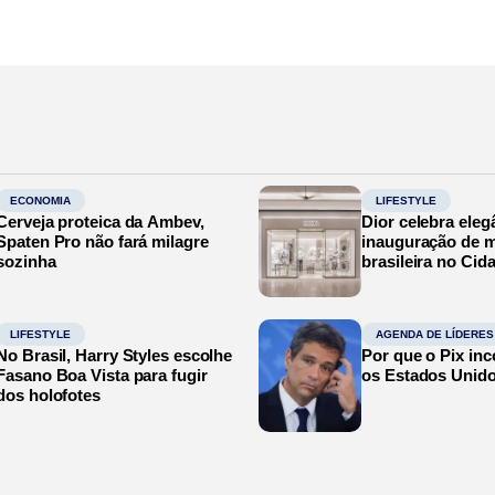
ECONOMIA
LIFESTYLE
Cerveja proteica da Ambev,
Dior celebra eleg
Spaten Pro não fará milagre
inauguração de m
sozinha
brasileira no Cid
LIFESTYLE
AGENDA DE LÍDERES
No Brasil, Harry Styles escolhe
Por que o Pix in
Fasano Boa Vista para fugir
os Estados Unid
dos holofotes