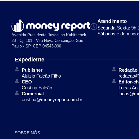
Atendimento
Segunda-Sexta: 9h 
Sábados e domingos
Avenida Presidente Juscelino Kubitschek,
28 - Cj. 101 - Vila Nova Conceição, São
Paulo - SP, CEP 04543-000
Expediente
Publisher
Redação
Aluizio Falcão Filho
redacao@
CEO
Editor-ch
Cristina Falcão
Lucas An
Comercial
lucas@mo
cristina@moneyreport.com.br
SOBRE NÓS