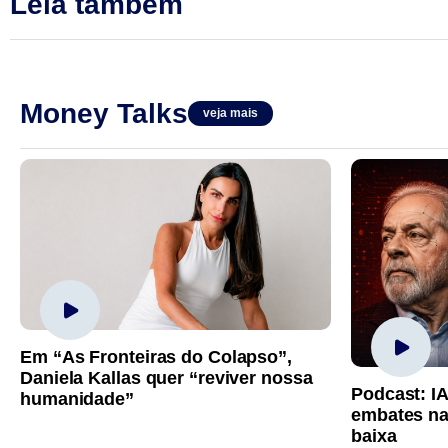
Leia também
Money Talks
veja mais
Em “As Fronteiras do Colapso”,
Daniela Kallas quer “reviver nossa
Podcast: I
humanidade”
embates na
baixa