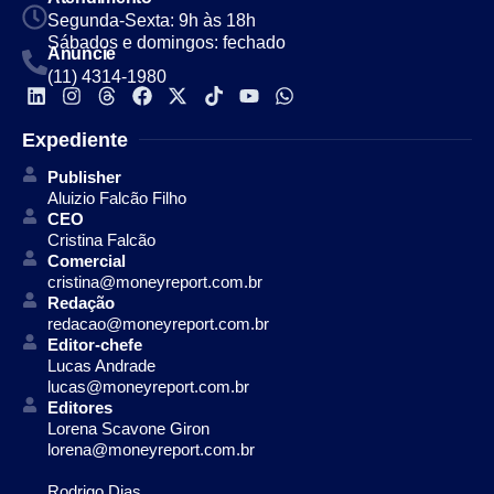
Segunda-Sexta: 9h às 18h
Sábados e domingos: fechado
Anuncie
(11) 4314-1980
Expediente
Publisher
Aluizio Falcão Filho
CEO
Cristina Falcão
Comercial
cristina@moneyreport.com.br
Redação
redacao@moneyreport.com.br
Editor-chefe
Lucas Andrade
lucas@moneyreport.com.br
Editores
Lorena Scavone Giron
lorena@moneyreport.com.br
Rodrigo Dias