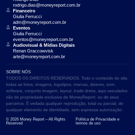
rodrigo.dias@moneyreport.com.br
Financeiro
Giulia Ferrucci
adm@moneyreport.com.br
Eventos
Giulia Ferrucci
eventos@moneyreport.com.br
Audiovisual & Mídias Digitais
Renan Graccowvisk
arte@moneyreport.com.br
SOBRE NÓS
TODOS OS DIREITOS RESERVADOS. Todo o conteúdo do site,
todas as fotos, imagens, logotipos, marcas, dizeres, som,
software, conjunto imagem, layout, trade dress, aqui veiculados
são de propriedade exclusiva de MoneyReport. ou de seus
parceiros. É vedada qualquer reprodução, total ou parcial, de
qualquer elemento de identidade, sem expressa autorização.
© 2026 Money Report – All Rights
Política de Privacidade e
Reserved
termos de uso