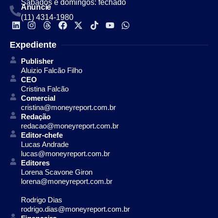
Sábados e domingos: fechado
Anuncie
(11) 4314-1980
Expediente
Publisher
Aluizio Falcão Filho
CEO
Cristina Falcão
Comercial
cristina@moneyreport.com.br
Redação
redacao@moneyreport.com.br
Editor-chefe
Lucas Andrade
lucas@moneyreport.com.br
Editores
Lorena Scavone Giron
lorena@moneyreport.com.br
Rodrigo Dias
rodrigo.dias@moneyreport.com.br