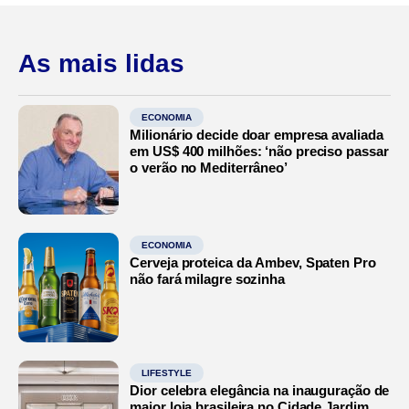
As mais lidas
ECONOMIA
Milionário decide doar empresa avaliada
em US$ 400 milhões: ‘não preciso passar
o verão no Mediterrâneo’
ECONOMIA
Cerveja proteica da Ambev, Spaten Pro
não fará milagre sozinha
LIFESTYLE
Dior celebra elegância na inauguração de
maior loja brasileira no Cidade Jardim