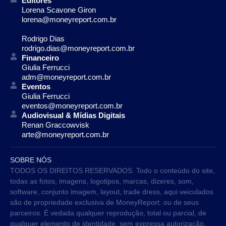
Editores
Lorena Scavone Giron
lorena@moneyreport.com.br
Rodrigo Dias
rodrigo.dias@moneyreport.com.br
Financeiro
Giulia Ferrucci
adm@moneyreport.com.br
Eventos
Giulia Ferrucci
eventos@moneyreport.com.br
Audiovisual & Mídias Digitais
Renan Graccowvisk
arte@moneyreport.com.br
SOBRE NÓS
TODOS OS DIREITOS RESERVADOS. Todo o conteúdo do site,
todas as fotos, imagens, logotipos, marcas, dizeres, som,
software, conjunto imagem, layout, trade dress, aqui veiculados
são de propriedade exclusiva de MoneyReport. ou de seus
parceiros. É vedada qualquer reprodução, total ou parcial, de
qualquer elemento de identidade, sem expressa autorização.