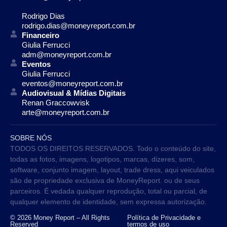
Rodrigo Dias
rodrigo.dias@moneyreport.com.br
Financeiro
Giulia Ferrucci
adm@moneyreport.com.br
Eventos
Giulia Ferrucci
eventos@moneyreport.com.br
Audiovisual & Mídias Digitais
Renan Graccowvisk
arte@moneyreport.com.br
SOBRE NÓS
TODOS OS DIREITOS RESERVADOS. Todo o conteúdo do site,
todas as fotos, imagens, logotipos, marcas, dizeres, som,
software, conjunto imagem, layout, trade dress, aqui veiculados
são de propriedade exclusiva de MoneyReport. ou de seus
parceiros. É vedada qualquer reprodução, total ou parcial, de
qualquer elemento de identidade, sem expressa autorização.
© 2026 Money Report – All Rights
Política de Privacidade e
Reserved
termos de uso