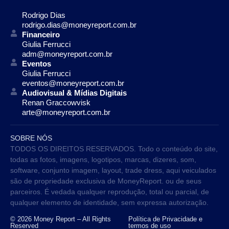
Rodrigo Dias
rodrigo.dias@moneyreport.com.br
Financeiro
Giulia Ferrucci
adm@moneyreport.com.br
Eventos
Giulia Ferrucci
eventos@moneyreport.com.br
Audiovisual & Mídias Digitais
Renan Graccowvisk
arte@moneyreport.com.br
SOBRE NÓS
TODOS OS DIREITOS RESERVADOS. Todo o conteúdo do site,
todas as fotos, imagens, logotipos, marcas, dizeres, som,
software, conjunto imagem, layout, trade dress, aqui veiculados
são de propriedade exclusiva de MoneyReport. ou de seus
parceiros. É vedada qualquer reprodução, total ou parcial, de
qualquer elemento de identidade, sem expressa autorização.
© 2026 Money Report – All Rights
Política de Privacidade e
Reserved
termos de uso