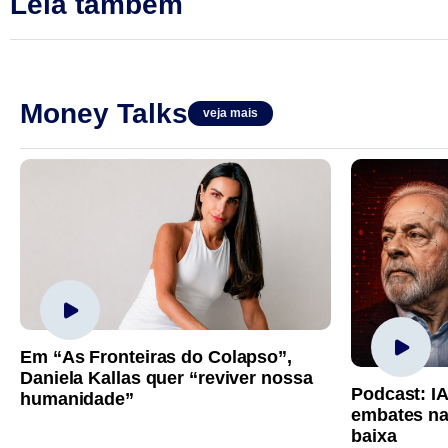
Leia também
Money Talks
veja mais
Em “As Fronteiras do Colapso”,
Daniela Kallas quer “reviver nossa
Podcast: I
humanidade”
embates na
baixa