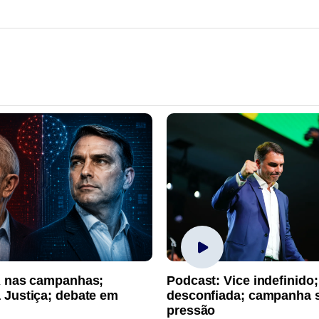
A nas campanhas;
Podcast: Vice indefinido;
 Justiça; debate em
desconfiada; campanha 
pressão