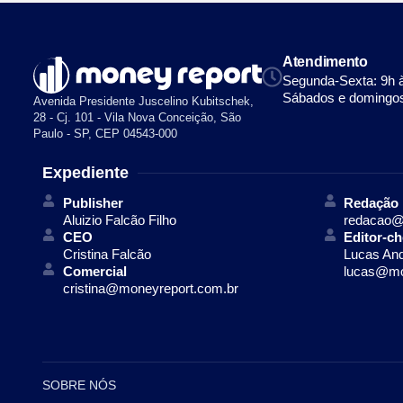
Atendimento
Segunda-Sexta: 9h 
Sábados e domingos
Avenida Presidente Juscelino Kubitschek,
28 - Cj. 101 - Vila Nova Conceição, São
Paulo - SP, CEP 04543-000
Expediente
Publisher
Redação
Aluizio Falcão Filho
redacao@
CEO
Editor-ch
Cristina Falcão
Lucas An
Comercial
lucas@mo
cristina@moneyreport.com.br
SOBRE NÓS