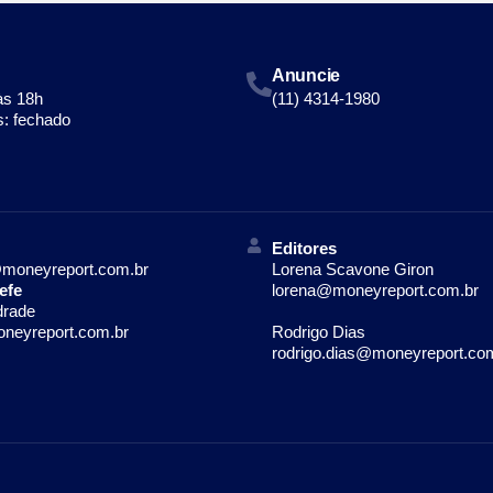
Anuncie
às 18h
(11) 4314-1980
: fechado
Editores
moneyreport.com.br
Lorena Scavone Giron
efe
lorena@moneyreport.com.br
drade
neyreport.com.br
Rodrigo Dias
rodrigo.dias@moneyreport.co