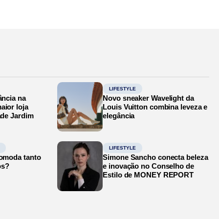
LIFESTYLE
ância na
Novo sneaker Wavelight da
aior loja
Louis Vuitton combina leveza e
ade Jardim
elegância
LIFESTYLE
comoda tanto
Simone Sancho conecta beleza
os?
e inovação no Conselho de
Estilo de MONEY REPORT