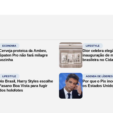
ECONOMIA
LIFESTYLE
Cerveja proteica da Ambev,
Dior celebra eleg
Spaten Pro não fará milagre
inauguração de m
sozinha
brasileira no Cid
LIFESTYLE
AGENDA DE LÍDERES
No Brasil, Harry Styles escolhe
Por que o Pix in
Fasano Boa Vista para fugir
os Estados Unid
dos holofotes