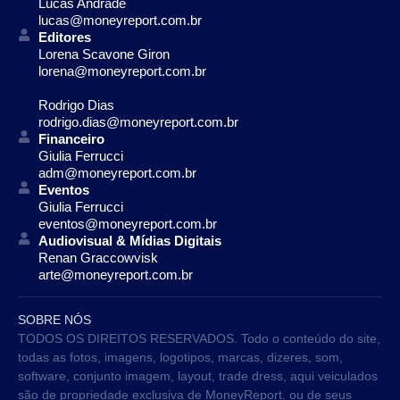
Lucas Andrade
lucas@moneyreport.com.br
Editores
Lorena Scavone Giron
lorena@moneyreport.com.br
Rodrigo Dias
rodrigo.dias@moneyreport.com.br
Financeiro
Giulia Ferrucci
adm@moneyreport.com.br
Eventos
Giulia Ferrucci
eventos@moneyreport.com.br
Audiovisual & Mídias Digitais
Renan Graccowvisk
arte@moneyreport.com.br
SOBRE NÓS
TODOS OS DIREITOS RESERVADOS. Todo o conteúdo do site,
todas as fotos, imagens, logotipos, marcas, dizeres, som,
software, conjunto imagem, layout, trade dress, aqui veiculados
são de propriedade exclusiva de MoneyReport. ou de seus