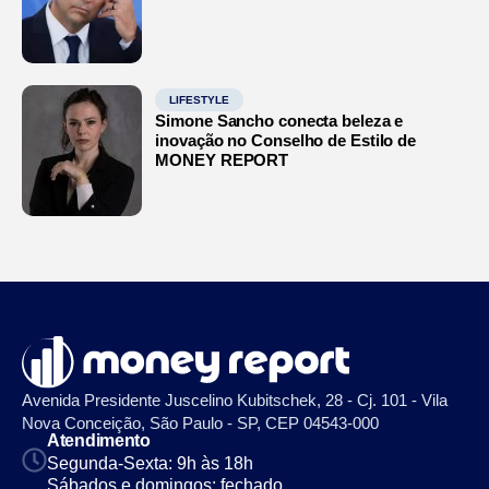
LIFESTYLE
Simone Sancho conecta beleza e
inovação no Conselho de Estilo de
MONEY REPORT
Avenida Presidente Juscelino Kubitschek, 28 - Cj. 101 - Vila
Nova Conceição, São Paulo - SP, CEP 04543-000
Atendimento
Segunda-Sexta: 9h às 18h
Sábados e domingos: fechado