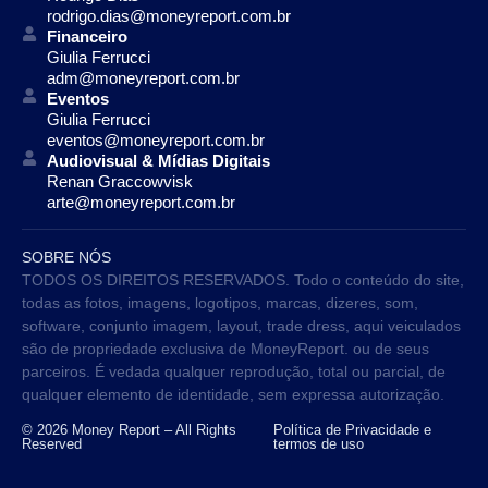
rodrigo.dias@moneyreport.com.br
Financeiro
Giulia Ferrucci
adm@moneyreport.com.br
Eventos
Giulia Ferrucci
eventos@moneyreport.com.br
Audiovisual & Mídias Digitais
Renan Graccowvisk
arte@moneyreport.com.br
SOBRE NÓS
TODOS OS DIREITOS RESERVADOS. Todo o conteúdo do site,
todas as fotos, imagens, logotipos, marcas, dizeres, som,
software, conjunto imagem, layout, trade dress, aqui veiculados
são de propriedade exclusiva de MoneyReport. ou de seus
parceiros. É vedada qualquer reprodução, total ou parcial, de
qualquer elemento de identidade, sem expressa autorização.
© 2026 Money Report – All Rights
Política de Privacidade e
Reserved
termos de uso