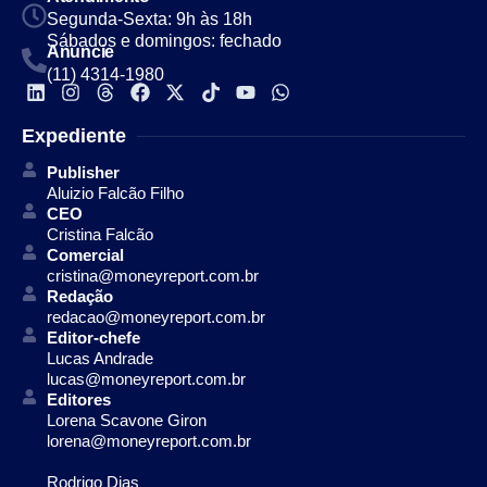
Segunda-Sexta: 9h às 18h
Sábados e domingos: fechado
Anuncie
(11) 4314-1980
Expediente
Publisher
Aluizio Falcão Filho
CEO
Cristina Falcão
Comercial
cristina@moneyreport.com.br
Redação
redacao@moneyreport.com.br
Editor-chefe
Lucas Andrade
lucas@moneyreport.com.br
Editores
Lorena Scavone Giron
lorena@moneyreport.com.br
Rodrigo Dias