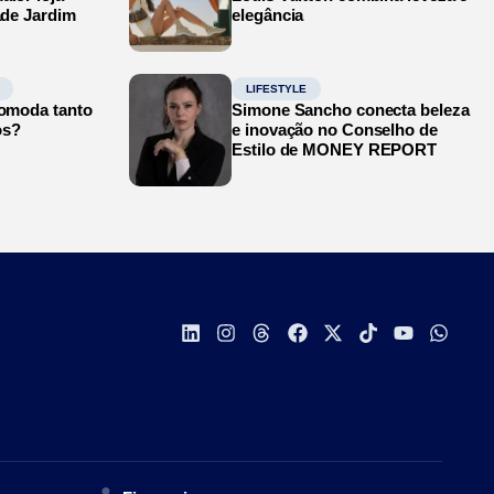
ade Jardim
elegância
LIFESTYLE
comoda tanto
Simone Sancho conecta beleza
os?
e inovação no Conselho de
Estilo de MONEY REPORT