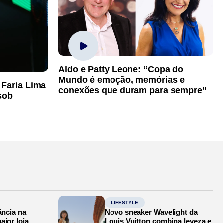
Aldo e Patty Leone: “Copa do
Mundo é emoção, memórias e
 Faria Lima
conexões que duram para sempre”
sob
LIFESTYLE
ância na
Novo sneaker Wavelight da
aior loja
Louis Vuitton combina leveza e