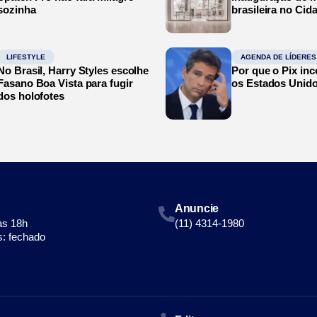
sozinha
brasileira no Cid
LIFESTYLE
AGENDA DE LÍDERES
No Brasil, Harry Styles escolhe
Por que o Pix in
Fasano Boa Vista para fugir
os Estados Unid
dos holofotes
Anuncie
às 18h
(11) 4314-1980
: fechado