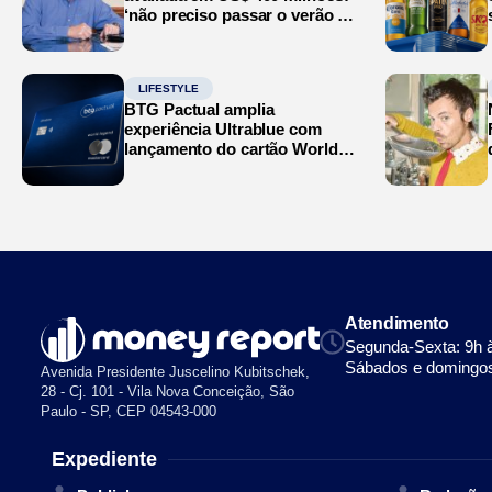
‘não preciso passar o verão no
Mediterrâneo’
LIFESTYLE
BTG Pactual amplia
experiência Ultrablue com
lançamento do cartão World
Legend
Atendimento
Segunda-Sexta: 9h 
Sábados e domingos
Avenida Presidente Juscelino Kubitschek,
28 - Cj. 101 - Vila Nova Conceição, São
Paulo - SP, CEP 04543-000
Expediente