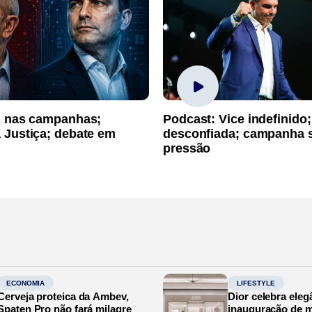
A nas campanhas;
Podcast: Vice indefinido;
 Justiça; debate em
desconfiada; campanha 
pressão
ECONOMIA
LIFESTYLE
Cerveja proteica da Ambev,
Dior celebra eleg
Spaten Pro não fará milagre
inauguração de m