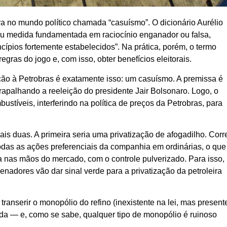
ra no mundo político chamada “casuísmo”. O dicionário Aurélio
 ou medida fundamentada em raciocínio enganador ou falsa,
ípios fortemente estabelecidos”. Na prática, porém, o termo
gras do jogo e, com isso, obter benefícios eleitorais.
ão à Petrobras é exatamente isso: um casuísmo. A premissa é
trapalhando a reeleição do presidente Jair Bolsonaro. Logo, o
ustíveis, interferindo na política de preços da Petrobras, para
is duas. A primeira seria uma privatização de afogadilho. Corr
odas as ações preferenciais da companhia em ordinárias, o que
resa nas mãos do mercado, com o controle pulverizado. Para isso,
nadores vão dar sinal verde para a privatização da petroleira
anserir o monopólio do refino (inexistente na lei, mas present
vada — e, como se sabe, qualquer tipo de monopólio é ruinoso