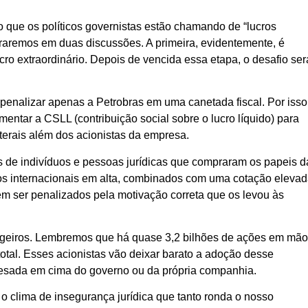
 o que os políticos governistas estão chamando de “lucros
ntraremos em duas discussões. A primeira, evidentemente, é
ro extraordinário. Depois de vencida essa etapa, o desafio ser
enalizar apenas a Petrobras em uma canetada fiscal. Por isso
ntar a CSLL (contribuição social sobre o lucro líquido) para
laterais além dos acionistas da empresa.
es de indivíduos e pessoas jurídicas que compraram os papeis d
ços internacionais em alta, combinados com uma cotação eleva
dem ser penalizados pela motivação correta que os levou às
rangeiros. Lembremos que há quase 3,2 bilhões de ações em mã
 total. Esses acionistas vão deixar barato a adoção desse
pesada em cima do governo ou da própria companhia.
 o clima de insegurança jurídica que tanto ronda o nosso