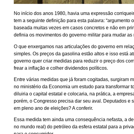
No início dos anos 1980, havia uma expressão corriquei
tem a seguinte definição para esta palavra: “argumento
baseada muitas vezes em casos concretos e não em princ
definia os movimentos do governo militar para mudar as re
O que enxergamos nas articulações do governo em relaç
simples. Os preços da gasolina estão altos e isso está a
governo quer criar medidas para reduzir o preço dos comb
frear a inflação e colher dividendos políticos.
Entre várias medidas que já foram cogitadas, surgiram ma
no ministério da Economia um estudo para transformar t
diluiria o capital estatal e colocaria, na prática, a emp
porém, o Congresso precisa dar seu aval. Deputados e se
em pleno ano de eleições? A conferir.
Essa medida tem ainda uma consequência nefasta, a de tr
no mundo real) do petróleo da esfera estatal para a pri
para o consumidor.