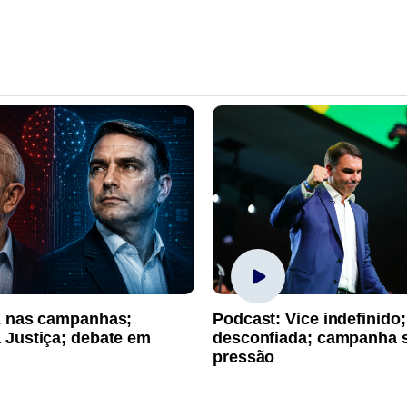
A nas campanhas;
Podcast: Vice indefinido;
 Justiça; debate em
desconfiada; campanha 
pressão