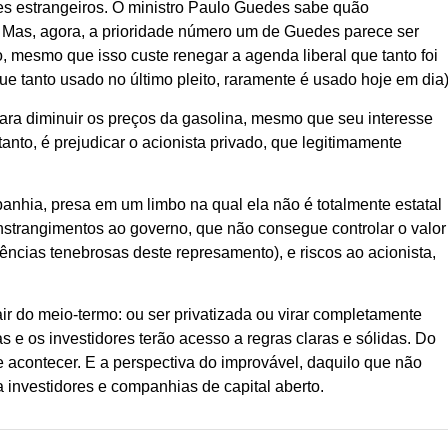
es estrangeiros. O ministro Paulo Guedes sabe quão
. Mas, agora, a prioridade número um de Guedes parece ser
 mesmo que isso custe renegar a agenda liberal que tanto foi
ue tanto usado no último pleito, raramente é usado hoje em dia)
para diminuir os preços da gasolina, mesmo que seu interesse
tanto, é prejudicar o acionista privado, que legitimamente
nhia, presa em um limbo na qual ela não é totalmente estatal
trangimentos ao governo, que não consegue controlar o valor
cias tenebrosas deste represamento), e riscos ao acionista,
r do meio-termo: ou ser privatizada ou virar completamente
as e os investidores terão acesso a regras claras e sólidas. Do
de acontecer. E a perspectiva do improvável, daquilo que não
a investidores e companhias de capital aberto.