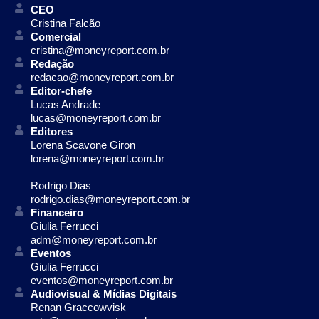
CEO
Cristina Falcão
Comercial
cristina@moneyreport.com.br
Redação
redacao@moneyreport.com.br
Editor-chefe
Lucas Andrade
lucas@moneyreport.com.br
Editores
Lorena Scavone Giron
lorena@moneyreport.com.br
Rodrigo Dias
rodrigo.dias@moneyreport.com.br
Financeiro
Giulia Ferrucci
adm@moneyreport.com.br
Eventos
Giulia Ferrucci
eventos@moneyreport.com.br
Audiovisual & Mídias Digitais
Renan Graccowvisk