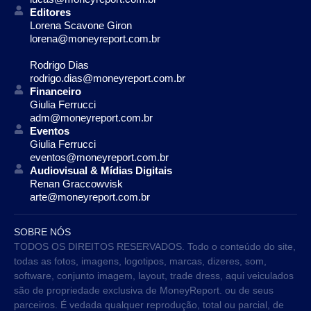
Editores
Lorena Scavone Giron
lorena@moneyreport.com.br
Rodrigo Dias
rodrigo.dias@moneyreport.com.br
Financeiro
Giulia Ferrucci
adm@moneyreport.com.br
Eventos
Giulia Ferrucci
eventos@moneyreport.com.br
Audiovisual & Mídias Digitais
Renan Graccowvisk
arte@moneyreport.com.br
SOBRE NÓS
TODOS OS DIREITOS RESERVADOS. Todo o conteúdo do site,
todas as fotos, imagens, logotipos, marcas, dizeres, som,
software, conjunto imagem, layout, trade dress, aqui veiculados
são de propriedade exclusiva de MoneyReport. ou de seus
parceiros. É vedada qualquer reprodução, total ou parcial, de