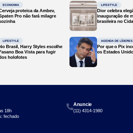
ECONOMIA
LIFESTYLE
Cerveja proteica da Ambev,
Dior celebra eleg
Spaten Pro não fará milagre
inauguração de m
sozinha
brasileira no Cid
LIFESTYLE
AGENDA DE LÍDERES
No Brasil, Harry Styles escolhe
Por que o Pix in
Fasano Boa Vista para fugir
os Estados Unid
dos holofotes
Anuncie
às 18h
(11) 4314-1980
: fechado