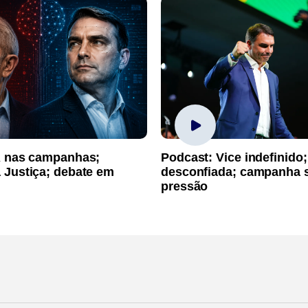
A nas campanhas;
Podcast: Vice indefinido;
 Justiça; debate em
desconfiada; campanha 
pressão