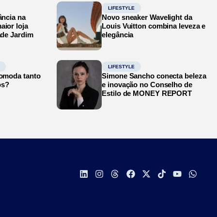
LIFESTYLE
ância na
Novo sneaker Wavelight da
aior loja
Louis Vuitton combina leveza e
ade Jardim
elegância
LIFESTYLE
comoda tanto
Simone Sancho conecta beleza
os?
e inovação no Conselho de
Estilo de MONEY REPORT