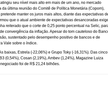
 atingiu seu nível mais alto em mais de um ano, no mercado
ata da última reunião do Comitê de Política Monetária (Copom),
etende manter os juros mais altos, diante das expectativas d
firmou que o atual ambiente de expectativas desancoradas exig
ha reiterado que o corte de 0,25 ponto percentual na Selic, par
de convergência da inflação. Apesar do tom cauteloso do Banc
essão, sustentado pelo desempenho positivo de bancos e de
 Vale sobre o índice.
As baixas, Estrela (-22,06%) e Grupo Toky (-16,31%). Das cinco
 B3 (0,54%), Cosan (2,19%), Ambev (1,24%), Magazine Luiza
 negociado foi de R$ 21,24 bilhões.