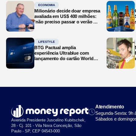
ECONOMIA
Milionário decide doar empresa
avaliada em US$ 400 milhões:
‘não preciso passar o verão no
Mediterrâneo’
LIFESTYLE
BTG Pactual amplia
experiência Ultrablue com
lançamento do cartão World
Legend
Atendimento
Segunda-Sexta: 9h 
Sábados e domingos
Avenida Presidente Juscelino Kubitschek,
28 - Cj. 101 - Vila Nova Conceição, São
Paulo - SP, CEP 04543-000