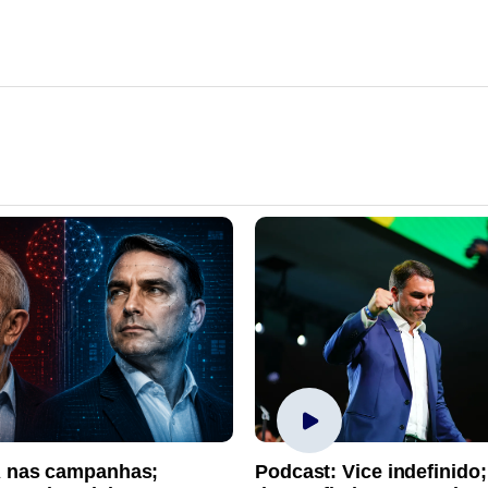
A nas campanhas;
Podcast: Vice indefinido;