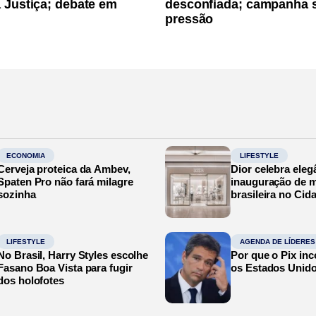
 Justiça; debate em
desconfiada; campanha 
pressão
ECONOMIA
LIFESTYLE
Cerveja proteica da Ambev,
Dior celebra eleg
Spaten Pro não fará milagre
inauguração de m
sozinha
brasileira no Cid
LIFESTYLE
AGENDA DE LÍDERES
No Brasil, Harry Styles escolhe
Por que o Pix in
Fasano Boa Vista para fugir
os Estados Unid
dos holofotes