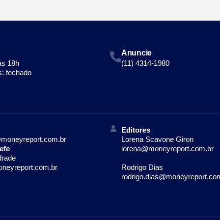
Anuncie
às 18h
(11) 4314-1980
: fechado
Editores
moneyreport.com.br
Lorena Scavone Giron
efe
lorena@moneyreport.com.br
drade
neyreport.com.br
Rodrigo Dias
rodrigo.dias@moneyreport.co