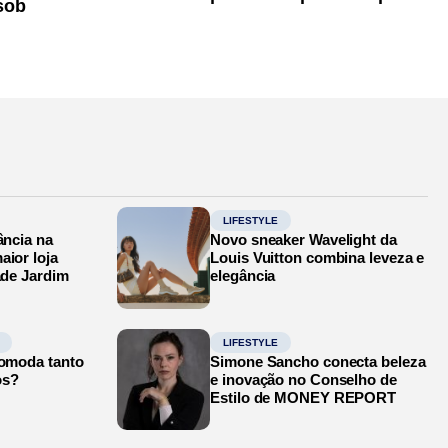
sob
LIFESTYLE
ância na
Novo sneaker Wavelight da
aior loja
Louis Vuitton combina leveza e
ade Jardim
elegância
LIFESTYLE
comoda tanto
Simone Sancho conecta beleza
os?
e inovação no Conselho de
Estilo de MONEY REPORT