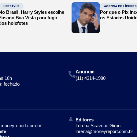
LIFESTYLE
AGENDA DE LÍDERES
No Brasil, Harry Styles escolhe
Por que o Pix in
Fasano Boa Vista para fugir
os Estados Unid
dos holofotes
Anuncie
às 18h
(11) 4314-1980
: fechado
Editores
moneyreport.com.br
Lorena Scavone Giron
efe
lorena@moneyreport.com.br