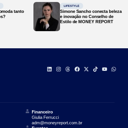
LIFESTYLE
comoda tanto
Simone Sancho conecta beleza
os?
e inovação no Conselho de
Estilo de MONEY REPORT
Financeiro
Giulia Ferrucci
adm@moneyreport.com.br