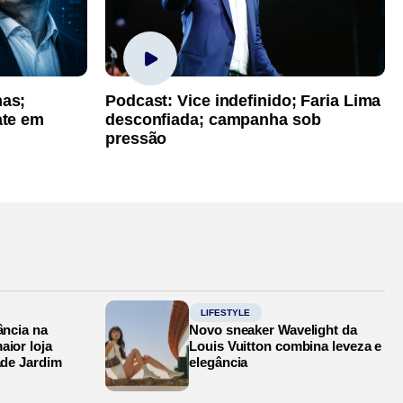
has;
Podcast: Vice indefinido; Faria Lima
ate em
desconfiada; campanha sob
pressão
LIFESTYLE
ância na
Novo sneaker Wavelight da
aior loja
Louis Vuitton combina leveza e
ade Jardim
elegância