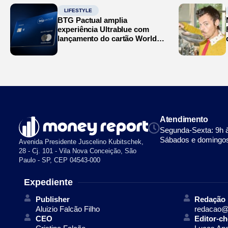
LIFESTYLE
BTG Pactual amplia
experiência Ultrablue com
lançamento do cartão World
Legend
Atendimento
Segunda-Sexta: 9h 
Sábados e domingos
Avenida Presidente Juscelino Kubitschek,
28 - Cj. 101 - Vila Nova Conceição, São
Paulo - SP, CEP 04543-000
Expediente
Publisher
Redação
Aluizio Falcão Filho
redacao@
CEO
Editor-ch