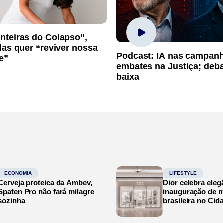
nteiras do Colapso”,
las quer “reviver nossa
Podcast: IA nas campan
e”
embates na Justiça; deb
baixa
ECONOMIA
LIFESTYLE
Cerveja proteica da Ambev,
Dior celebra eleg
Spaten Pro não fará milagre
inauguração de m
sozinha
brasileira no Cid