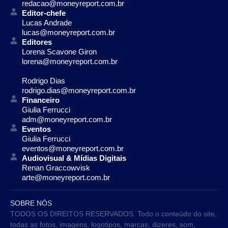
redacao@moneyreport.com.br
Editor-chefe
Lucas Andrade
lucas@moneyreport.com.br
Editores
Lorena Scavone Giron
lorena@moneyreport.com.br
Rodrigo Dias
rodrigo.dias@moneyreport.com.br
Financeiro
Giulia Ferrucci
adm@moneyreport.com.br
Eventos
Giulia Ferrucci
eventos@moneyreport.com.br
Audiovisual & Mídias Digitais
Renan Graccowvisk
arte@moneyreport.com.br
SOBRE NÓS
TODOS OS DIREITOS RESERVADOS. Todo o conteúdo do site,
todas as fotos, imagens, logotipos, marcas, dizeres, som,