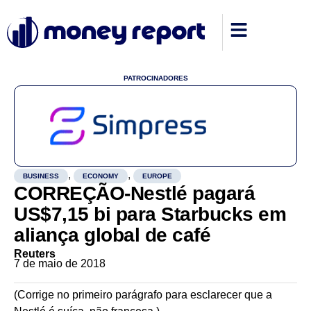
PATROCINADORES
,
,
BUSINESS
ECONOMY
EUROPE
CORREÇÃO-Nestlé pagará
US$7,15 bi para Starbucks em
aliança global de café
Reuters
7 de maio de 2018
(Corrige no primeiro parágrafo para esclarecer que a