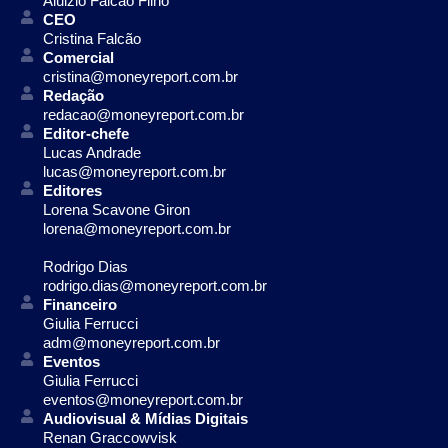
Aluizio Falcão Filho
CEO
Cristina Falcão
Comercial
cristina@moneyreport.com.br
Redação
redacao@moneyreport.com.br
Editor-chefe
Lucas Andrade
lucas@moneyreport.com.br
Editores
Lorena Scavone Giron
lorena@moneyreport.com.br
Rodrigo Dias
rodrigo.dias@moneyreport.com.br
Financeiro
Giulia Ferrucci
adm@moneyreport.com.br
Eventos
Giulia Ferrucci
eventos@moneyreport.com.br
Audiovisual & Mídias Digitais
Renan Graccowvisk