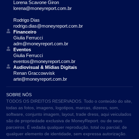
Lorena Scavone Giron
lorena@moneyreport.com.br
Rodrigo Dias
rodrigo.dias@moneyreport.com.br
Financeiro
Giulia Ferrucci
adm@moneyreport.com.br
Eventos
Giulia Ferrucci
eventos@moneyreport.com.br
Audiovisual & Mídias Digitais
Renan Graccowvisk
arte@moneyreport.com.br
SOBRE NÓS
TODOS OS DIREITOS RESERVADOS. Todo o conteúdo do site,
todas as fotos, imagens, logotipos, marcas, dizeres, som,
software, conjunto imagem, layout, trade dress, aqui veiculados
são de propriedade exclusiva de MoneyReport. ou de seus
parceiros. É vedada qualquer reprodução, total ou parcial, de
qualquer elemento de identidade, sem expressa autorização.