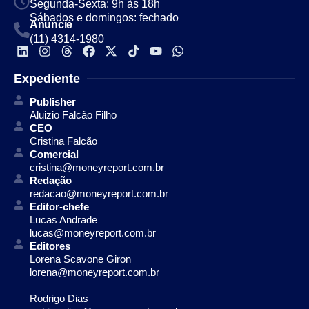
Segunda-Sexta: 9h às 18h
Sábados e domingos: fechado
Anuncie
(11) 4314-1980
Expediente
Publisher
Aluizio Falcão Filho
CEO
Cristina Falcão
Comercial
cristina@moneyreport.com.br
Redação
redacao@moneyreport.com.br
Editor-chefe
Lucas Andrade
lucas@moneyreport.com.br
Editores
Lorena Scavone Giron
lorena@moneyreport.com.br
Rodrigo Dias