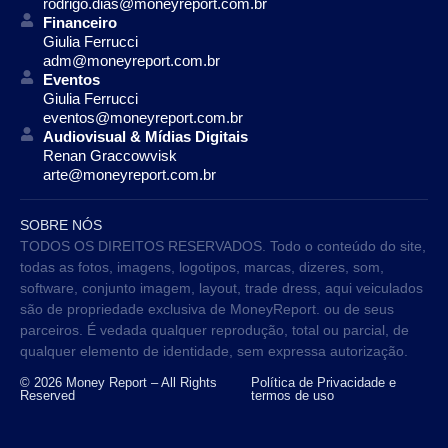
rodrigo.dias@moneyreport.com.br
Financeiro
Giulia Ferrucci
adm@moneyreport.com.br
Eventos
Giulia Ferrucci
eventos@moneyreport.com.br
Audiovisual & Mídias Digitais
Renan Graccowvisk
arte@moneyreport.com.br
SOBRE NÓS
TODOS OS DIREITOS RESERVADOS. Todo o conteúdo do site,
todas as fotos, imagens, logotipos, marcas, dizeres, som,
software, conjunto imagem, layout, trade dress, aqui veiculados
são de propriedade exclusiva de MoneyReport. ou de seus
parceiros. É vedada qualquer reprodução, total ou parcial, de
qualquer elemento de identidade, sem expressa autorização.
© 2026 Money Report – All Rights
Política de Privacidade e
Reserved
termos de uso