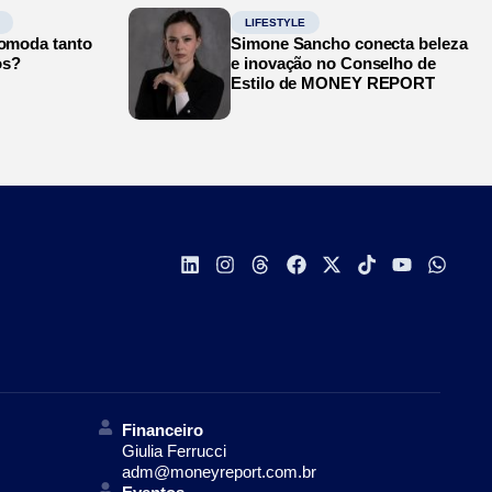
LIFESTYLE
comoda tanto
Simone Sancho conecta beleza
os?
e inovação no Conselho de
Estilo de MONEY REPORT
Financeiro
Giulia Ferrucci
adm@moneyreport.com.br