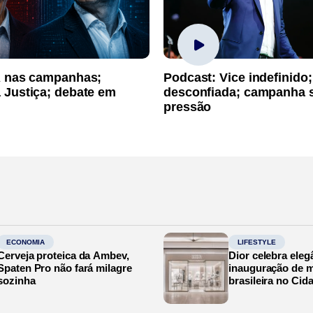
A nas campanhas;
Podcast: Vice indefinido;
 Justiça; debate em
desconfiada; campanha 
pressão
ECONOMIA
LIFESTYLE
Cerveja proteica da Ambev,
Dior celebra eleg
Spaten Pro não fará milagre
inauguração de m
sozinha
brasileira no Cid