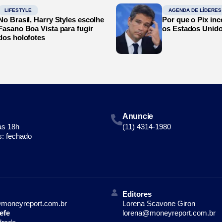
LIFESTYLE
AGENDA DE LÍDERES
No Brasil, Harry Styles escolhe
Por que o Pix in
Fasano Boa Vista para fugir
os Estados Unid
dos holofotes
Anuncie
às 18h
(11) 4314-1980
: fechado
Editores
moneyreport.com.br
Lorena Scavone Giron
efe
lorena@moneyreport.com.br