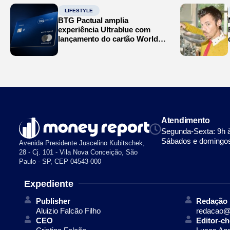
LIFESTYLE
BTG Pactual amplia
experiência Ultrablue com
lançamento do cartão World
Legend
Atendimento
Segunda-Sexta: 9h 
Sábados e domingos
Avenida Presidente Juscelino Kubitschek,
28 - Cj. 101 - Vila Nova Conceição, São
Paulo - SP, CEP 04543-000
Expediente
Publisher
Redação
Aluizio Falcão Filho
redacao@
CEO
Editor-ch