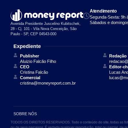
Atendimento
Segunda-Sexta: 9h 
Sábados e domingos
Avenida Presidente Juscelino Kubitschek,
28 - Cj. 101 - Vila Nova Conceição, São
Paulo - SP, CEP 04543-000
Expediente
Publisher
Redação
Aluizio Falcão Filho
redacao@
CEO
Editor-ch
Cristina Falcão
Lucas An
Comercial
lucas@mo
cristina@moneyreport.com.br
SOBRE NÓS
TODOS OS DIREITOS RESERVADOS. Todo o conteúdo do site, todas as fotos, 
ou de seus parceiros. É vedada qualquer reprodução, total ou parcial, de 