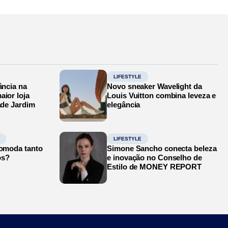
LIFESTYLE
ância na
Novo sneaker Wavelight da
aior loja
Louis Vuitton combina leveza e
ade Jardim
elegância
LIFESTYLE
comoda tanto
Simone Sancho conecta beleza
os?
e inovação no Conselho de
Estilo de MONEY REPORT