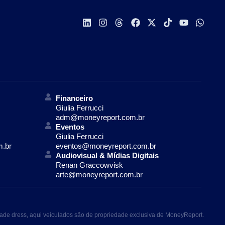
Financeiro
Giulia Ferrucci
adm@moneyreport.com.br
Eventos
Giulia Ferrucci
m.br
eventos@moneyreport.com.br
Audiovisual & Mídias Digitais
Renan Graccowvisk
arte@moneyreport.com.br
ade dress, aqui veiculados são de propriedade exclusiva de MoneyReport.