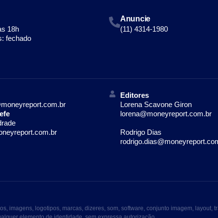
Anuncie
às 18h
(11) 4314-1980
: fechado
Editores
moneyreport.com.br
Lorena Scavone Giron
efe
lorena@moneyreport.com.br
drade
neyreport.com.br
Rodrigo Dias
rodrigo.dias@moneyreport.co
imagens, logotipos, marcas, dizeres, som, software, conjunto imagem, layout, tr
qualquer elemento de identidade, sem expressa autorização.