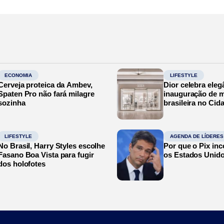
ECONOMIA
LIFESTYLE
Cerveja proteica da Ambev,
Dior celebra eleg
Spaten Pro não fará milagre
inauguração de m
sozinha
brasileira no Cid
LIFESTYLE
AGENDA DE LÍDERES
No Brasil, Harry Styles escolhe
Por que o Pix in
Fasano Boa Vista para fugir
os Estados Unid
dos holofotes