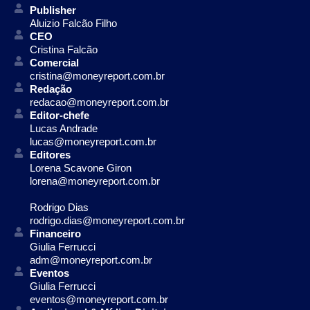
Publisher
Aluizio Falcão Filho
CEO
Cristina Falcão
Comercial
cristina@moneyreport.com.br
Redação
redacao@moneyreport.com.br
Editor-chefe
Lucas Andrade
lucas@moneyreport.com.br
Editores
Lorena Scavone Giron
lorena@moneyreport.com.br
Rodrigo Dias
rodrigo.dias@moneyreport.com.br
Financeiro
Giulia Ferrucci
adm@moneyreport.com.br
Eventos
Giulia Ferrucci
eventos@moneyreport.com.br