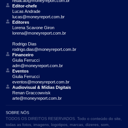
redacao@moneyreport.com.br
Editor-chefe
Lucas Andrade
lucas@moneyreport.com.br
Editores
Lorena Scavone Giron
lorena@moneyreport.com.br
Rodrigo Dias
rodrigo.dias@moneyreport.com.br
Financeiro
Giulia Ferrucci
adm@moneyreport.com.br
Eventos
Giulia Ferrucci
eventos@moneyreport.com.br
Audiovisual & Mídias Digitais
Renan Graccowvisk
arte@moneyreport.com.br
SOBRE NÓS
TODOS OS DIREITOS RESERVADOS. Todo o conteúdo do site,
todas as fotos, imagens, logotipos, marcas, dizeres, som,