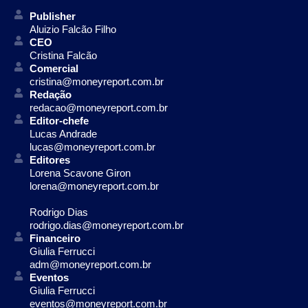
Publisher
Aluizio Falcão Filho
CEO
Cristina Falcão
Comercial
cristina@moneyreport.com.br
Redação
redacao@moneyreport.com.br
Editor-chefe
Lucas Andrade
lucas@moneyreport.com.br
Editores
Lorena Scavone Giron
lorena@moneyreport.com.br
Rodrigo Dias
rodrigo.dias@moneyreport.com.br
Financeiro
Giulia Ferrucci
adm@moneyreport.com.br
Eventos
Giulia Ferrucci
eventos@moneyreport.com.br