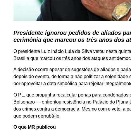
Presidente ignorou pedidos de aliados pa
cerimônia que marcou os três anos dos at
O presidente Luiz Inácio Lula da Silva vetou nesta quin
Brasília que marcou os três anos dos ataques antidemocr
A decisão ocorre apesar de sugestões de aliados e parl
depois do evento, de forma a não politizar a solenidade
por aproveitar a data simbólica para rejeitar integralme
O PL, que propunha recalcular penas para condenados p
Bolsonaro — enfrentou resistência no Palácio do Planalto
dos crimes contra a democracia. Mesmo com o veto, a pa
que podem derrubá-lo.
O que MR publicou