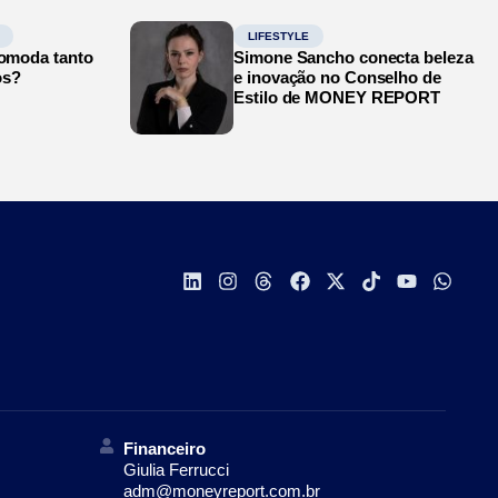
LIFESTYLE
comoda tanto
Simone Sancho conecta beleza
os?
e inovação no Conselho de
Estilo de MONEY REPORT
Financeiro
Giulia Ferrucci
adm@moneyreport.com.br