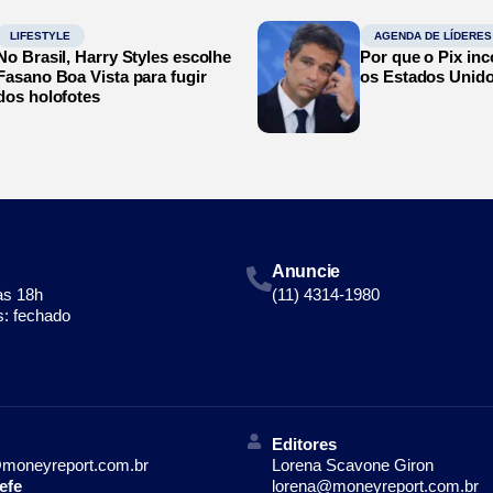
LIFESTYLE
AGENDA DE LÍDERES
No Brasil, Harry Styles escolhe
Por que o Pix in
Fasano Boa Vista para fugir
os Estados Unid
dos holofotes
Anuncie
às 18h
(11) 4314-1980
: fechado
Editores
moneyreport.com.br
Lorena Scavone Giron
efe
lorena@moneyreport.com.br