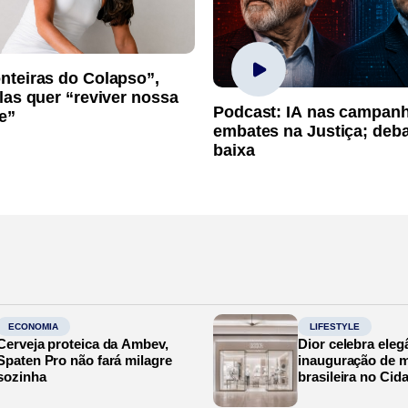
nteiras do Colapso”,
las quer “reviver nossa
Podcast: IA nas campan
e”
embates na Justiça; deb
baixa
ECONOMIA
LIFESTYLE
Cerveja proteica da Ambev,
Dior celebra eleg
Spaten Pro não fará milagre
inauguração de m
sozinha
brasileira no Cid