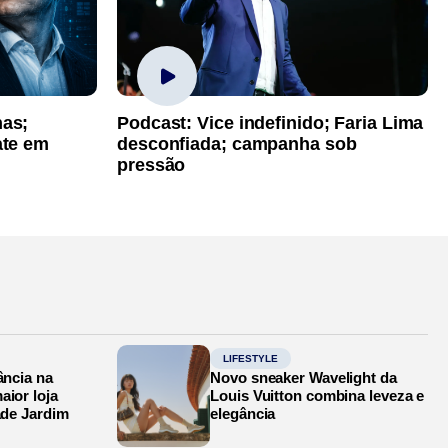
has;
Podcast: Vice indefinido; Faria Lima
ate em
desconfiada; campanha sob
pressão
LIFESTYLE
ância na
Novo sneaker Wavelight da
aior loja
Louis Vuitton combina leveza e
ade Jardim
elegância