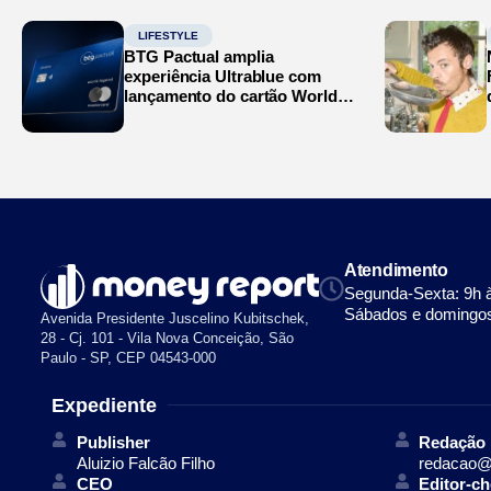
LIFESTYLE
BTG Pactual amplia
experiência Ultrablue com
lançamento do cartão World
Legend
Atendimento
Segunda-Sexta: 9h 
Sábados e domingos
Avenida Presidente Juscelino Kubitschek,
28 - Cj. 101 - Vila Nova Conceição, São
Paulo - SP, CEP 04543-000
Expediente
Publisher
Redação
Aluizio Falcão Filho
redacao@
CEO
Editor-ch