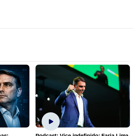
has;
Podcast: Vice indefinido; Faria Lima