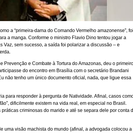
 como a “primeira-dama do Comando Vermelho amazonense”, fo
ara a manga. Conforme o ministro Flavio Dino tentou jogar a
s Vaz, sem sucesso, a saída foi polarizar a discussão – e
erda.
de Prevenção e Combate à Tortura do Amazonas, deu o primeir
articipasse do encontro em Brasília com o secretário Brandani
u não tenho um único documento oficial, nada, que ligue essa
ia para responder à pergunta de Natividade. Afinal, casos com
, dificilmente existem na vida real, em especial no Brasil.
ráticas criminosas do marido e até se separa dele por conta 
e uma visão machista do mundo (afinal, a advogada colocou a