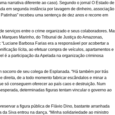
uma narrativa diferente ao caso). Segundo o jornal O Estado de
ada em segunda instância por lavagem de dinheiro, associação
io Patinhas” recebeu uma sentença de dez anos e recorre em
de serviços entre o crime organizado e seus colaboradores. Ma
a Marques Marinho, do Tribunal de Justiça do Amazonas,
“Luciane Barbosa Farias era a responsável por acobertar a
onificação lícita, ao efetuar compra de veículos, apartamentos e
l é a participação da Apelada na organização criminosa
em socorro de seu colega de Esplanada. “Há também por trás
de direita, de a todo momento fabricar escândalos e minar a
que só conseguem oferecer ao país caos e destruição. Num
esperada, determinadas figuras tentam vincular o governo ao
servar a figura pública de Flávio Dino, bastante arranhada
a da Siva entrou na dança. “Minha solidariedade ao ministro