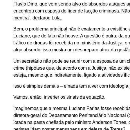
Flavio Dino, que vem sendo alvo de absurdos ataques arti
encontrou com esposa de líder de facção criminosa. Não
mentira”, declarou Lula.
Bem, o problema principal não é exatamente a existência
Luciane, que de fato não houve. A questão é outra, da q
tráfico de drogas foi recebida no ministério da Justiça,
algo absurdo, isso mostra um despreparo atroz da gestão 
Um secretário não pode se reunir com a esposa de um ch
crime (hipótese que, de acordo com a Justiça, não exis
esteja, mesmo que indiretamente, ligado a atividades ilíc
Isso é simples demais – e nada tem a ver com ideologia p
Vamos, então, inverter os sinais da equação.
Imaginemos que a mesma Luciane Farias fosse recebida
diretora-geral do Departamento Penitenciário Nacional (
lotada na pasta chefiada pelo ministro Anderson Torres, 
petistas iriam postar mensagens em defesa de Torres?