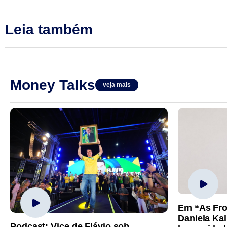
Leia também
Money Talks
veja mais
Em “As Fro
Daniela Kal
Podcast: Vice de Flávio sob