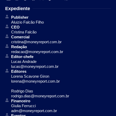
Expediente
Publisher
Aluizio Falcão Filho
CEO
Cristina Falcão
Comercial
cristina@moneyreport.com.br
Redação
redacao@moneyreport.com.br
Editor-chefe
Lucas Andrade
lucas@moneyreport.com.br
Editores
Lorena Scavone Giron
lorena@moneyreport.com.br
Rodrigo Dias
rodrigo.dias@moneyreport.com.br
Financeiro
Giulia Ferrucci
adm@moneyreport.com.br
Eventos