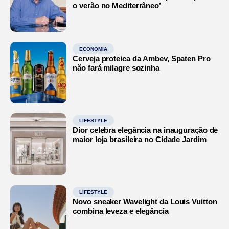
o verão no Mediterrâneo’
ECONOMIA
Cerveja proteica da Ambev, Spaten Pro
não fará milagre sozinha
LIFESTYLE
Dior celebra elegância na inauguração de
maior loja brasileira no Cidade Jardim
LIFESTYLE
Novo sneaker Wavelight da Louis Vuitton
combina leveza e elegância