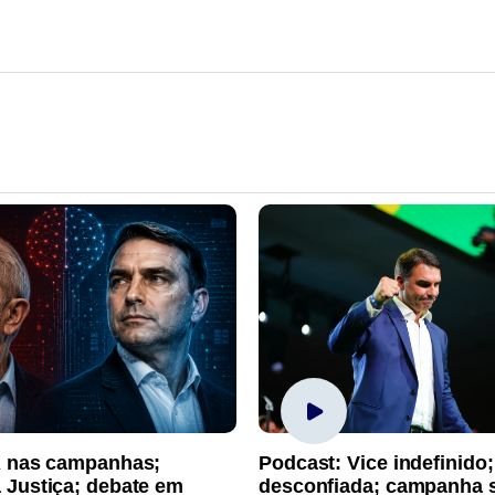
A nas campanhas;
Podcast: Vice indefinido;
 Justiça; debate em
desconfiada; campanha 