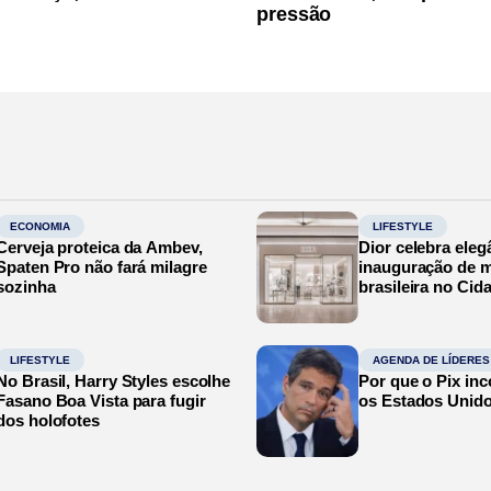
pressão
ECONOMIA
LIFESTYLE
Cerveja proteica da Ambev,
Dior celebra eleg
Spaten Pro não fará milagre
inauguração de m
sozinha
brasileira no Cid
LIFESTYLE
AGENDA DE LÍDERES
No Brasil, Harry Styles escolhe
Por que o Pix in
Fasano Boa Vista para fugir
os Estados Unid
dos holofotes