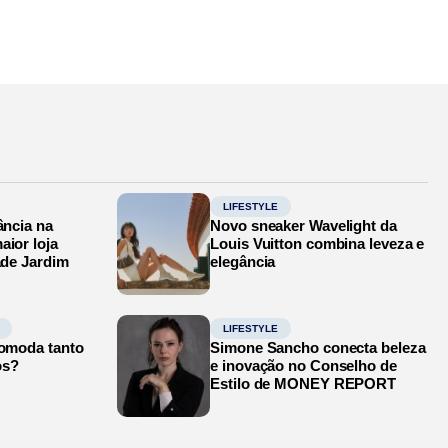
LIFESTYLE
ância na
Novo sneaker Wavelight da
aior loja
Louis Vuitton combina leveza e
ade Jardim
elegância
LIFESTYLE
comoda tanto
Simone Sancho conecta beleza
os?
e inovação no Conselho de
Estilo de MONEY REPORT