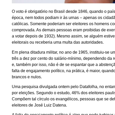
O voto é obrigatório no Brasil desde 1846, quando o paí
época, nem todos podiam ir às urnas – apenas os cidadã
católicas. Somente poderiam ser eleitores os homens c
comprovada. As demais pessoas eram proibidas de exerc
a votar depois de 1932). Mesmo assim, se alguém estives
eleitorais ou receberia uma multa das autoridades.
Em plena ditadura militar, no ano de 1965, instituiu-se 
três a dez por cento do salário-mínimo, dependendo da r
e, também por isso, não é de se espantar que a abstenç
falta de engajamento político, na prática, é maior, qu
brancos e nulos.
Uma pesquisa divulgada ontem pelo Datafolha, no entant
por eleições. Segundo o estudo, 46% dos eleitores paulist
Compõem tal círculo os evangélicos, pessoas que se defi
eleitores de José Luiz Datena.
A falta de engajamento político é algo que pode turbinar