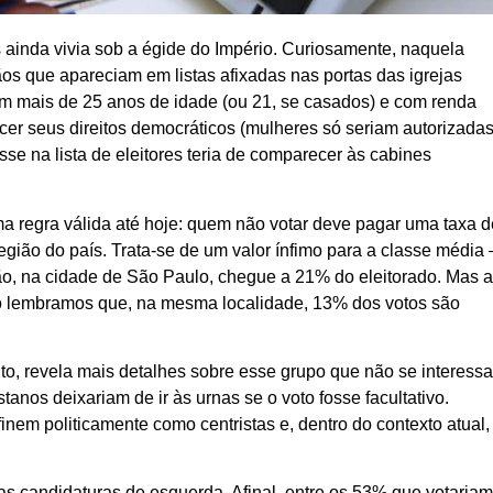
s ainda vivia sob a égide do Império. Curiosamente, naquela
os que apareciam em listas afixadas nas portas das igrejas
om mais de 25 anos de idade (ou 21, se casados) e com renda
er seus direitos democráticos (mulheres só seriam autorizada
se na lista de eleitores teria de comparecer às cabines
uma regra válida até hoje: quem não votar deve pagar uma taxa d
egião do país. Trata-se de um valor ínfimo para a classe média 
ão, na cidade de São Paulo, chegue a 21% do eleitorado. Mas 
ando lembramos que, na mesma localidade, 13% dos votos são
o, revela mais detalhes sobre esse grupo que não se interess
anos deixariam de ir às urnas se o voto fosse facultativo.
nem politicamente como centristas e, dentro do contexto atual,
 as candidaturas de esquerda. Afinal, entre os 53% que votaria