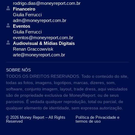
rodrigo.dias@moneyreport.com.br
Financeiro
Giulia Ferrucci
adm@moneyreport.com.br
Eventos
Giulia Ferrucci
eventos@moneyreport.com.br
Audiovisual & Mídias Digitais
Renan Graccowvisk
arte@moneyreport.com.br
SOBRE NÓS
TODOS OS DIREITOS RESERVADOS. Todo o conteúdo do site,
todas as fotos, imagens, logotipos, marcas, dizeres, som,
software, conjunto imagem, layout, trade dress, aqui veiculados
são de propriedade exclusiva de MoneyReport. ou de seus
parceiros. É vedada qualquer reprodução, total ou parcial, de
qualquer elemento de identidade, sem expressa autorização.
© 2026 Money Report – All Rights
Política de Privacidade e
Reserved
termos de uso