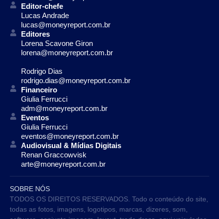
Editor-chefe
Lucas Andrade
lucas@moneyreport.com.br
Editores
Lorena Scavone Giron
lorena@moneyreport.com.br
Rodrigo Dias
rodrigo.dias@moneyreport.com.br
Financeiro
Giulia Ferrucci
adm@moneyreport.com.br
Eventos
Giulia Ferrucci
eventos@moneyreport.com.br
Audiovisual & Mídias Digitais
Renan Graccowvisk
arte@moneyreport.com.br
SOBRE NÓS
TODOS OS DIREITOS RESERVADOS. Todo o conteúdo do site,
todas as fotos, imagens, logotipos, marcas, dizeres, som,