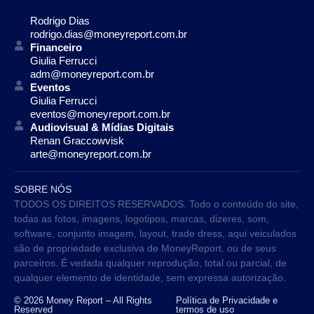
Rodrigo Dias
rodrigo.dias@moneyreport.com.br
Financeiro
Giulia Ferrucci
adm@moneyreport.com.br
Eventos
Giulia Ferrucci
eventos@moneyreport.com.br
Audiovisual & Mídias Digitais
Renan Graccowvisk
arte@moneyreport.com.br
SOBRE NÓS
TODOS OS DIREITOS RESERVADOS. Todo o conteúdo do site,
todas as fotos, imagens, logotipos, marcas, dizeres, som,
software, conjunto imagem, layout, trade dress, aqui veiculados
são de propriedade exclusiva de MoneyReport. ou de seus
parceiros. É vedada qualquer reprodução, total ou parcial, de
qualquer elemento de identidade, sem expressa autorização.
© 2026 Money Report – All Rights
Política de Privacidade e
Reserved
termos de uso