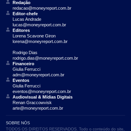
Redação
redacao@moneyreport.com.br
Editor-chefe
Lucas Andrade
lucas@moneyreport.com.br
Editores
Lorena Scavone Giron
lorena@moneyreport.com.br
Rodrigo Dias
rodrigo.dias@moneyreport.com.br
Financeiro
Giulia Ferrucci
adm@moneyreport.com.br
Eventos
Giulia Ferrucci
eventos@moneyreport.com.br
Audiovisual & Mídias Digitais
Renan Graccowvisk
arte@moneyreport.com.br
SOBRE NÓS
TODOS OS DIREITOS RESERVADOS. Todo o conteúdo do site,