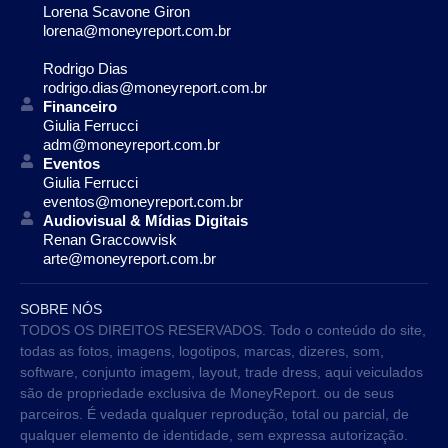
Lorena Scavone Giron
lorena@moneyreport.com.br
Rodrigo Dias
rodrigo.dias@moneyreport.com.br
Financeiro
Giulia Ferrucci
adm@moneyreport.com.br
Eventos
Giulia Ferrucci
eventos@moneyreport.com.br
Audiovisual & Mídias Digitais
Renan Graccowvisk
arte@moneyreport.com.br
SOBRE NÓS
TODOS OS DIREITOS RESERVADOS. Todo o conteúdo do site,
todas as fotos, imagens, logotipos, marcas, dizeres, som,
software, conjunto imagem, layout, trade dress, aqui veiculados
são de propriedade exclusiva de MoneyReport. ou de seus
parceiros. É vedada qualquer reprodução, total ou parcial, de
qualquer elemento de identidade, sem expressa autorização.