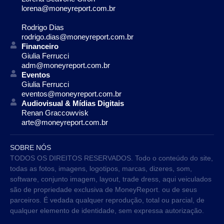
lorena@moneyreport.com.br
Rodrigo Dias
rodrigo.dias@moneyreport.com.br
Financeiro
Giulia Ferrucci
adm@moneyreport.com.br
Eventos
Giulia Ferrucci
eventos@moneyreport.com.br
Audiovisual & Mídias Digitais
Renan Graccowvisk
arte@moneyreport.com.br
SOBRE NÓS
TODOS OS DIREITOS RESERVADOS. Todo o conteúdo do site,
todas as fotos, imagens, logotipos, marcas, dizeres, som,
software, conjunto imagem, layout, trade dress, aqui veiculados
são de propriedade exclusiva de MoneyReport. ou de seus
parceiros. É vedada qualquer reprodução, total ou parcial, de
qualquer elemento de identidade, sem expressa autorização.