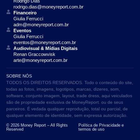
Rodrigo Dias
rodrigo.dias@moneyreport.com.br
Financeiro
Giulia Ferrucci
adm@moneyreport.com.br
Eventos
Giulia Ferrucci
eventos@moneyreport.com.br
Audiovisual & Mídias Digitais
Renan Graccowvisk
arte@moneyreport.com.br
SOBRE NÓS
TODOS OS DIREITOS RESERVADOS. Todo o conteúdo do site,
todas as fotos, imagens, logotipos, marcas, dizeres, som,
software, conjunto imagem, layout, trade dress, aqui veiculados
são de propriedade exclusiva de MoneyReport. ou de seus
parceiros. É vedada qualquer reprodução, total ou parcial, de
qualquer elemento de identidade, sem expressa autorização.
© 2026 Money Report – All Rights
Política de Privacidade e
Reserved
termos de uso