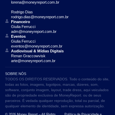
lorena@moneyreport.com.br
Rodrigo Dias
rodrigo.dias@moneyreport.com.br
Financeiro
Giulia Ferrucci
adm@moneyreport.com.br
Eventos
Giulia Ferrucci
eventos@moneyreport.com.br
Audiovisual & Mídias Digitais
Renan Graccowvisk
arte@moneyreport.com.br
SOBRE NÓS
TODOS OS DIREITOS RESERVADOS. Todo o conteúdo do site,
todas as fotos, imagens, logotipos, marcas, dizeres, som,
software, conjunto imagem, layout, trade dress, aqui veiculados
são de propriedade exclusiva de MoneyReport. ou de seus
parceiros. É vedada qualquer reprodução, total ou parcial, de
qualquer elemento de identidade, sem expressa autorização.
© 2026 Money Report – All Rights
Política de Privacidade e