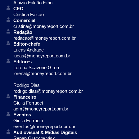
Aluizio Falcão Filho
CEO
Cristina Falcão
Comercial
cristina@moneyreport.com.br
Redação
redacao@moneyreport.com.br
Editor-chefe
Lucas Andrade
lucas@moneyreport.com.br
Editores
Lorena Scavone Giron
lorena@moneyreport.com.br
Rodrigo Dias
rodrigo.dias@moneyreport.com.br
Financeiro
Giulia Ferrucci
adm@moneyreport.com.br
Eventos
Giulia Ferrucci
eventos@moneyreport.com.br
Audiovisual & Mídias Digitais
Renan Graccowvisk