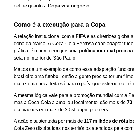
define quanto a
Copa vira negócio.
Como é a execução para a Copa
A relação institucional com a FIFA e as diretrizes glo
dona da marca. À Coca-Cola Femnsa cabe adaptar tudo is
prática, é o ponto em que uma
política mundial precis
seja no interior de São Paulo.
Mattos dá um exemplo de como essa adaptação funciona.
brasileiro ama futebol, então a gente precisa ter um fil
matriz uma peça feita só para o país, que estreou no iní
A mesma lógica vale para a promoção mundial com a Panin
mas a Coca-Cola a ampliou localmente: são mais de
70
e ativações em mais de 20 shopping centers.
A ação é sustentada por mais de
117 milhões de rótulo
Cola Zero distribuídas nos territórios atendidos pela co