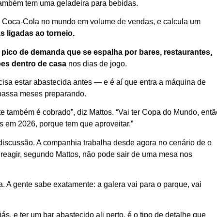
também tem uma geladeira para bebidas.
a Coca-Cola no mundo em volume de vendas, e calcula um
s ligadas ao torneio.
m
pico de demanda que se espalha por bares, restaurantes,
ões dentro de casa
nos dias de jogo.
sa estar abastecida antes — e é aí que entra a máquina de
 passa meses preparando.
e também é cobrado”, diz Mattos. “Vai ter Copa do Mundo, entã
 em 2026, porque tem que aproveitar.”
 discussão. A companhia trabalha desde agora no cenário de o
o reagir, segundo Mattos, não pode sair de uma mesa nos
za. A gente sabe exatamente: a galera vai para o parque, vai
ás, e ter um bar abastecido ali perto, é o tipo de detalhe que