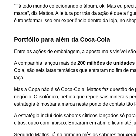
“Tá todo mundo colecionando o álbum, ok. Mas eu precis
marca”, diz Mattos. A leitura por trás da ação é que a f
é transformar isso em experiência dentro da loja, no sho
Portfólio para além da Coca-Cola
Entre as ações de embalagem, a aposta mais visível são 
A companhia lançou mais de
200 milhões de unidades
Cola, são seis latas temáticas que entraram no fim de ma
taça.
Mas a Copa não é só Coca-Cola. Mattos faz questão de
negócio. O isotônico, bebida que repõe sais minerais per
estratégia é mostrar a marca neste ponto de contato tão 
A estratégia inclui dois sabores cítricos lançados só p
citros, outro com hibisco. Entraram em abril e ficam até ju
Segundo Mattos, já no primeiro mês os sabores trouxer