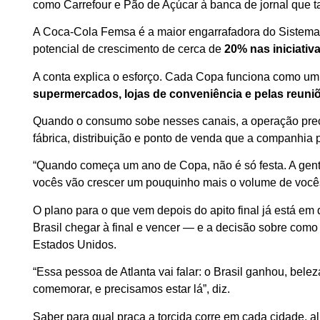
como Carrefour e Pão de Açúcar à banca de jornal que 
A Coca-Cola Femsa é a maior engarrafadora do Sistem
potencial de crescimento de cerca de
20% nas iniciativa
A conta explica o esforço. Cada Copa funciona como u
supermercados, lojas de conveniência e pelas reuni
Quando o consumo sobe nesses canais, a operação preci
fábrica, distribuição e ponto de venda que a companhia
“Quando começa um ano de Copa, não é só festa. A gent
vocês vão crescer um pouquinho mais o volume de vocês
O plano para o que vem depois do apito final já está em
Brasil chegar à final e vencer — e a decisão sobre com
Estados Unidos.
“Essa pessoa de Atlanta vai falar: o Brasil ganhou, bele
comemorar, e precisamos estar lá”, diz.
Saber para qual praça a torcida corre em cada cidade, ali