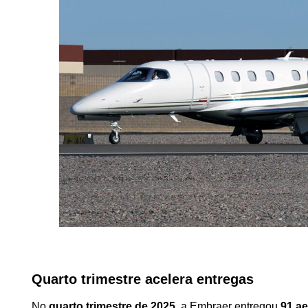
Quarto trimestre acelera entregas
No
quarto trimestre de 2025
, a Embraer entregou
91 a