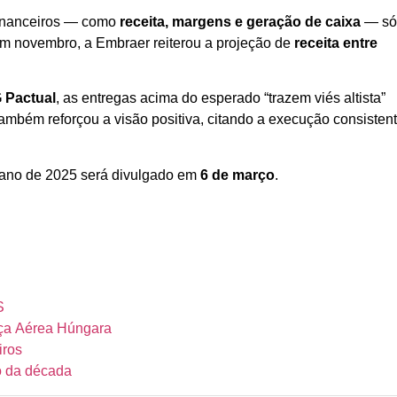
financeiros — como
receita, margens e geração de caixa
— s
m novembro, a Embraer reiterou a projeção de
receita entre
 Pactual
, as entregas acima do esperado “trazem viés altista”
ambém reforçou a visão positiva, citando a execução consisten
o ano de 2025 será divulgado em
6 de março
.
S
rça Aérea Húngara
iros
o da década