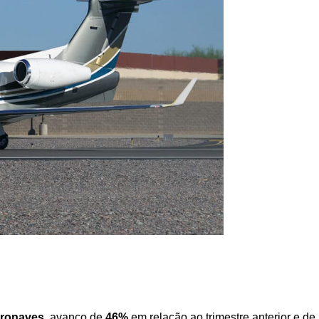
eronaves
, avanço de
46%
em relação ao trimestre anterior e de