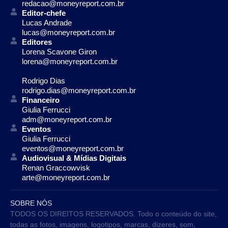
redacao@moneyreport.com.br
Editor-chefe
Lucas Andrade
lucas@moneyreport.com.br
Editores
Lorena Scavone Giron
lorena@moneyreport.com.br
Rodrigo Dias
rodrigo.dias@moneyreport.com.br
Financeiro
Giulia Ferrucci
adm@moneyreport.com.br
Eventos
Giulia Ferrucci
eventos@moneyreport.com.br
Audiovisual & Mídias Digitais
Renan Graccowvisk
arte@moneyreport.com.br
SOBRE NÓS
TODOS OS DIREITOS RESERVADOS. Todo o conteúdo do site,
todas as fotos, imagens, logotipos, marcas, dizeres, som,