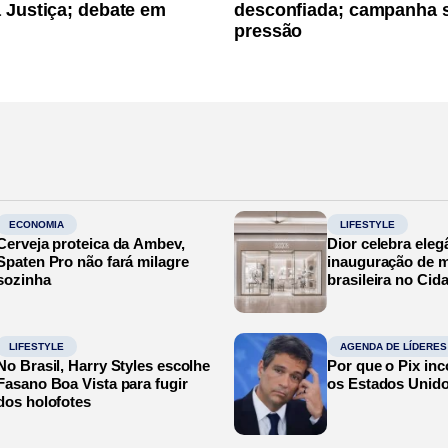
 Justiça; debate em
desconfiada; campanha 
pressão
ECONOMIA
LIFESTYLE
Cerveja proteica da Ambev,
Dior celebra eleg
Spaten Pro não fará milagre
inauguração de m
sozinha
brasileira no Cid
LIFESTYLE
AGENDA DE LÍDERES
No Brasil, Harry Styles escolhe
Por que o Pix in
Fasano Boa Vista para fugir
os Estados Unid
dos holofotes