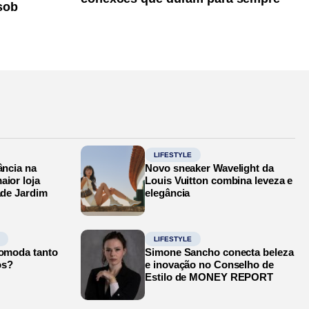
sob
LIFESTYLE
ância na
Novo sneaker Wavelight da
aior loja
Louis Vuitton combina leveza e
ade Jardim
elegância
LIFESTYLE
comoda tanto
Simone Sancho conecta beleza
os?
e inovação no Conselho de
Estilo de MONEY REPORT