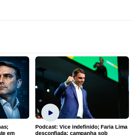
has;
Podcast: Vice indefinido; Faria Lima
ate em
desconfiada; campanha sob