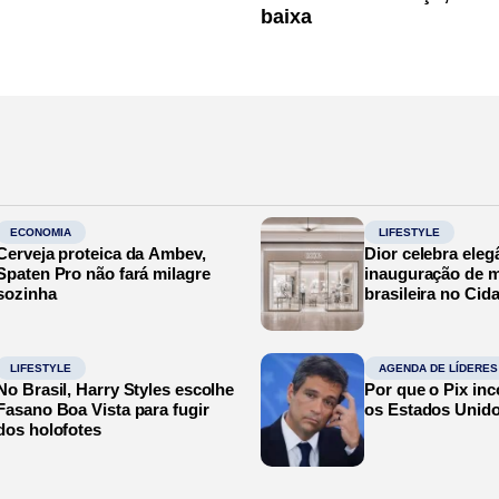
baixa
ECONOMIA
LIFESTYLE
Cerveja proteica da Ambev,
Dior celebra eleg
Spaten Pro não fará milagre
inauguração de m
sozinha
brasileira no Cid
LIFESTYLE
AGENDA DE LÍDERES
No Brasil, Harry Styles escolhe
Por que o Pix in
Fasano Boa Vista para fugir
os Estados Unid
dos holofotes