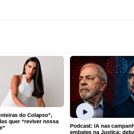
nteiras do Colapso”,
las quer “reviver nossa
Podcast: IA nas campan
e”
embates na Justiça; deb