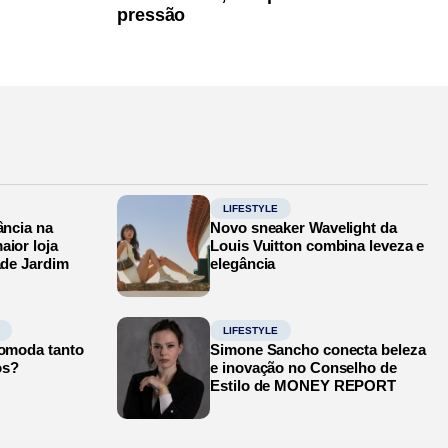
pressão
LIFESTYLE
ância na
Novo sneaker Wavelight da
aior loja
Louis Vuitton combina leveza e
ade Jardim
elegância
LIFESTYLE
comoda tanto
Simone Sancho conecta beleza
os?
e inovação no Conselho de
Estilo de MONEY REPORT