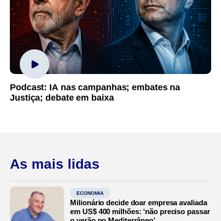
Podcast: IA nas campanhas; embates na
Justiça; debate em baixa
As mais lidas
ECONOMIA
Milionário decide doar empresa avaliada
em US$ 400 milhões: ‘não preciso passar
o verão no Mediterrâneo’