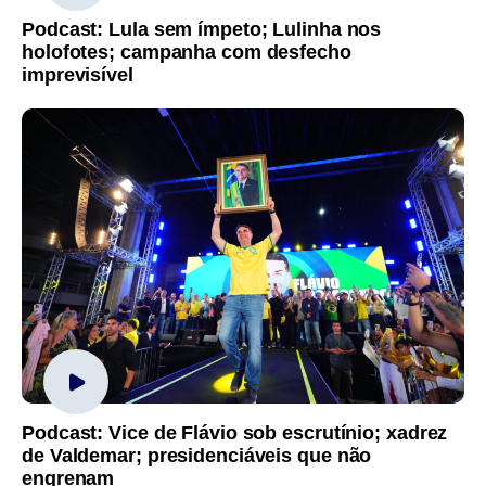
Podcast: Lula sem ímpeto; Lulinha nos
holofotes; campanha com desfecho
imprevisível
Podcast: Vice de Flávio sob escrutínio; xadrez
de Valdemar; presidenciáveis que não
engrenam