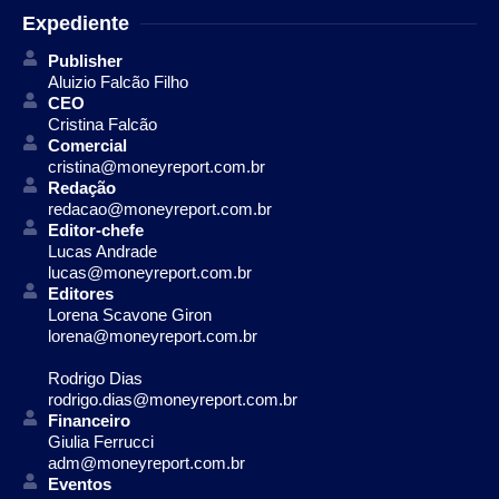
Expediente
Publisher
Aluizio Falcão Filho
CEO
Cristina Falcão
Comercial
cristina@moneyreport.com.br
Redação
redacao@moneyreport.com.br
Editor-chefe
Lucas Andrade
lucas@moneyreport.com.br
Editores
Lorena Scavone Giron
lorena@moneyreport.com.br
Rodrigo Dias
rodrigo.dias@moneyreport.com.br
Financeiro
Giulia Ferrucci
adm@moneyreport.com.br
Eventos